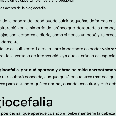
 medición es clave también para el profesional
es acerca de la plagiocefalia
a de la cabeza del bebé puede sufrir pequeñas deformaciones
alteración en la simetría del cráneo que, detectada a tiempo, 
bajas con lactantes a diario, como si tienes un bebé y te preo
undamental.
ría no es suficiente. Lo realmente importante es poder
valora
o de la ventana de intervención, ya que el cráneo es especial
agiocefalia, por qué aparece y cómo se mide correctamente
te te resultará conocida, aunque quizá encuentres matices que 
aves para entender qué es normal, cuándo consultar y qué debe
iocefalia
 posicional
que aparece cuando el bebé mantiene la cabeza