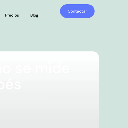
Contactar
Precios
Blog
mo se mide
bés