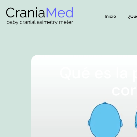
Inicio
¿Qu
Qué es la 
cor