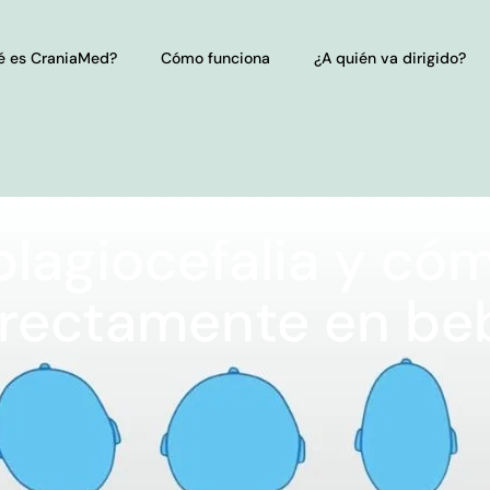
é es CraniaMed?
Cómo funciona
¿A quién va dirigido?
plagiocefalia y có
rectamente en be